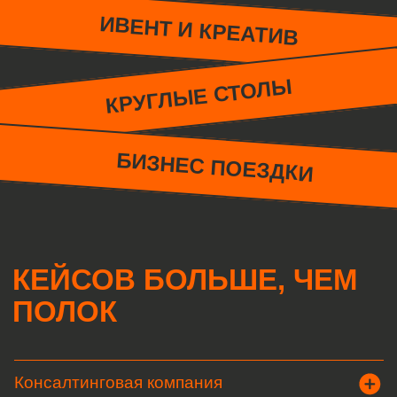
КЕЙСОВ БОЛЬШЕ, ЧЕМ
ПОЛОК
Консалтинговая компания
Сопровождение группы делегатов на
World Expo
гатов на
Дирекция Премии и Фестиваля «Золотая
маска»
Закрытие театрального фестиваля
ЗОЛОТАЯ МАСКА
H&N