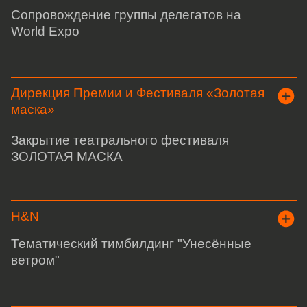
Тематический тимбилдинг "Унесённые
ветром"
Биннофарм Групп
Спикер-тренинг
IKON TYRES
Встреча с топ-дистрибьюторами компаний
ФИНАНСОВАЯ КОМПАНИЯ
Мероприятие для ВИП-партнёров