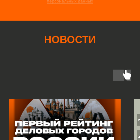
К
О
Н
.spring-letter { display: inline-block; transitio
0.27, 1.55); } .spring-letter:hover { transform:
читать все новости
КОНТАКТЫ