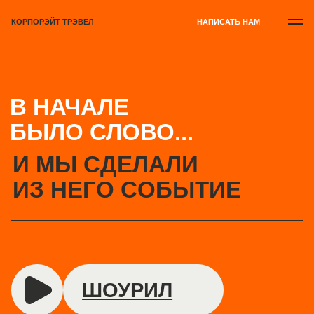
КОРПОРЭЙТ ТРЭВЕЛ
НАПИСАТЬ НАМ
В НАЧАЛЕ
БЫЛО СЛОВО...
И
М
Ы
С
Д
Е
Л
А
Л
И
И
З
Н
Е
Г
О
С
О
Б
Ы
Т
И
Е
ШОУРИЛ