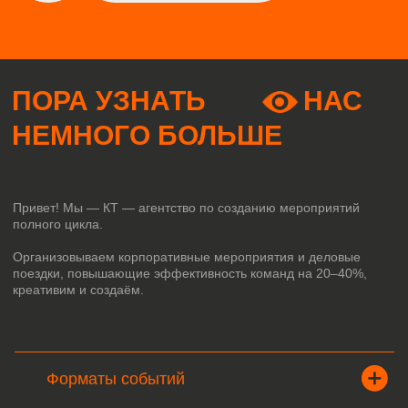
ПОРА УЗНАТЬ
НАС
НЕМНОГО БОЛЬШЕ
Привет! Мы — КТ — агентство по созданию мероприятий
полного цикла.
Организовываем корпоративные мероприятия и деловые
поездки, повышающие эффективность команд на 20–40%,
креативим и создаём.
Форматы событий
300+
23
0K+
Бизнес:
0
цикловые решения
конференции
года
проектов
года
топ проектов за год
на рынке
за год
стратегические сессии
тренинги
на рынке
семинары и круглые столы
воркшопы