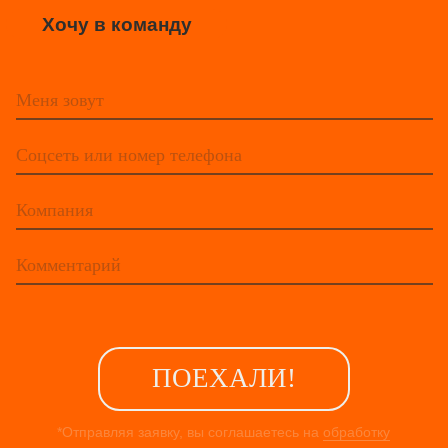
.spring-letter { display: inline-block; transitio
0.27, 1.55); } .spring-letter:hover { transform: