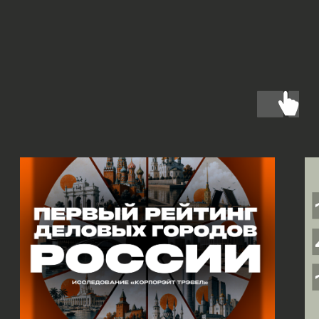
.spring-letter { display: inline-block; transitio
0.27, 1.55); } .spring-letter:hover { transform:
06.07.2026
03.06.2026
Первый в России рейтинг
Где работала ко
деловых городов
мае
Где в 2026 году проводить
427
проектов в